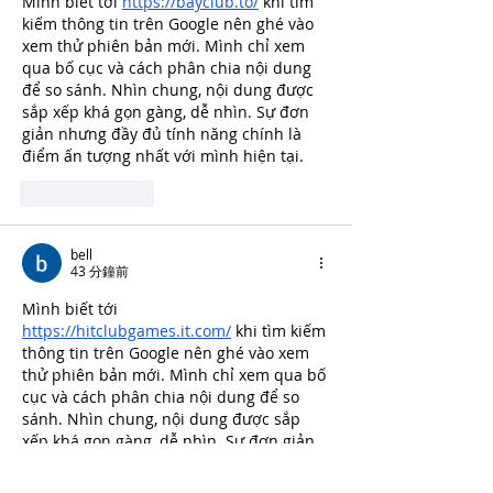
Mình biết tới 
https://bayclub.to/
 khi tìm 
kiếm thông tin trên Google nên ghé vào 
xem thử phiên bản mới. Mình chỉ xem 
qua bố cục và cách phân chia nội dung 
để so sánh. Nhìn chung, nội dung được 
sắp xếp khá gọn gàng, dễ nhìn. Sự đơn 
giản nhưng đầy đủ tính năng chính là 
điểm ấn tượng nhất với mình hiện tại.
按讚
回覆
bell
43 分鐘前
Mình biết tới 
https://hitclubgames.it.com/
 khi tìm kiếm 
thông tin trên Google nên ghé vào xem 
thử phiên bản mới. Mình chỉ xem qua bố 
cục và cách phân chia nội dung để so 
sánh. Nhìn chung, nội dung được sắp 
xếp khá gọn gàng, dễ nhìn. Sự đơn giản 
nhưng đầy đủ tính năng chính là điểm 
ấn tượng nhất với mình hiện tại.