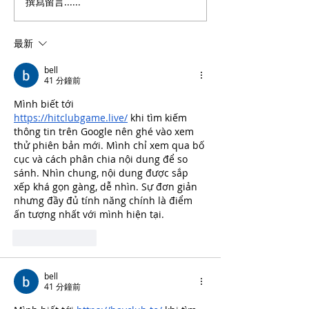
撰寫留言......
|演講資訊|「貿易戰的生
|工作坊資訊|社
與死」
料服務平台建置
用
最新
bell
41 分鐘前
Mình biết tới 
https://hitclubgame.live/
 khi tìm kiếm 
thông tin trên Google nên ghé vào xem 
thử phiên bản mới. Mình chỉ xem qua bố 
cục và cách phân chia nội dung để so 
sánh. Nhìn chung, nội dung được sắp 
xếp khá gọn gàng, dễ nhìn. Sự đơn giản 
nhưng đầy đủ tính năng chính là điểm 
ấn tượng nhất với mình hiện tại.
按讚
回覆
bell
41 分鐘前