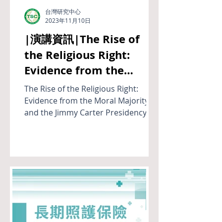
台灣研究中心
2023年11月10日
|演講資訊|The Rise of
the Religious Right:
Evidence from the
Moral Majority and the
The Rise of the Religious Right:
Jimmy Carter
Evidence from the Moral Majority
and the Jimmy Carter Presidency
Presidency
Brian Knight 日期: 112/11/10(五) 時
間:...