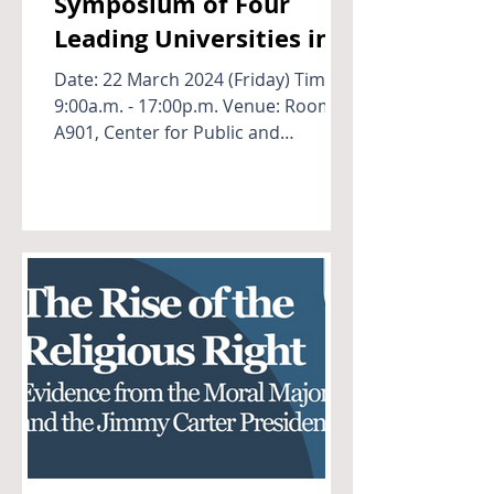
Symposium of Four
Leading Universities in
Japan and Taiwan
Date: 22 March 2024 (Friday) Time:
9:00a.m. - 17:00p.m. Venue: Room
A901, Center for Public and
Business Administration
Education...